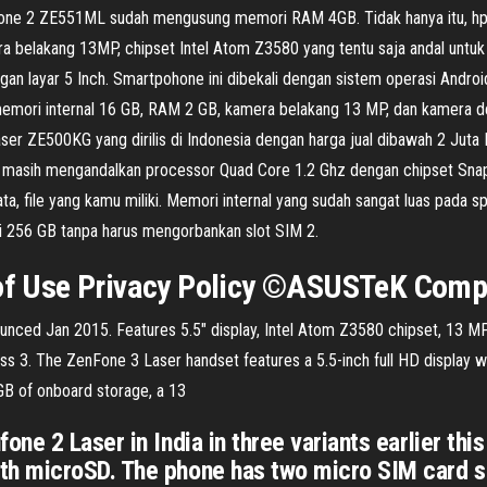
one 2 ZE551ML sudah mengusung memori RAM 4GB. Tidak hanya itu, hp i
mera belakang 13MP, chipset Intel Atom Z3580 yang tentu saja andal untu
an layar 5 Inch. Smartpohone ini dibekali dengan sistem operasi Andro
 memori internal 16 GB, RAM 2 GB, kamera belakang 13 MP, dan kamera
r ZE500KG yang dirilis di Indonesia dengan harga jual dibawah 2 Juta 
KG masih mengandalkan processor Quad Core 1.2 Ghz dengan chipset Sna
, file yang kamu miliki. Memori internal yang sudah sangat luas pada sp
i 256 GB tanpa harus mengorbankan slot SIM 2.
 of Use Privacy Policy ©ASUSTeK Comput
ced Jan 2015. Features 5.5″ display, Intel Atom Z3580 chipset, 13 
ass 3. The ZenFone 3 Laser handset features a 5.5-inch full HD display 
B of onboard storage, a 13
e 2 Laser in India in three variants earlier thi
h microSD. The phone has two micro SIM card sl