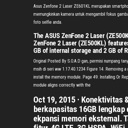
Asus Zenfone 2 Laser ZE601KL merupakan smartphone 
memungkinkan kamera untuk mengambil fokus gambar 
foto selfie anda.
The ASUS ZenFone 2 Laser (ZE500KL)
ZenFone 2 Laser (ZE500KL) features a
GB of internal storage and 2 GB of 
Original Posted By S.O.A.D gan, permisi numpang tan
msih di seri ww 1.17.40.1234 Figure 14. Removing a 
install the memory module. Page 49: Installing Or 
module aligns correctly with the
Oct 19, 2015 · Konektivitas
berkapasitas 16GB lengkap 
ekpansi memori eksternal. T
fitur, 4G LTE, 3G HSPA, WiFi