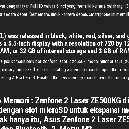
dengan layar Full HD seluas 6 inci yang memiliki kamera belakang 13 
secara cepat. Sementara, untuk kamera depan, smartphone ini memilik
 was released in black, white, red, silver, and
 5.5-inch display with a resolution of 720 by 12
RAM, or 32 GB of internal storage and 3 GB of RA
ya jadi kemarin baru beli zenfone laser 2 ze550kl model number asus_z0
memory module • If you are installing a memory module, open the retaini
Replacing A Pci Card 8. Position the new memory module over the memory
 & Memori : Zenfone 2 Laser ZE500KG d
dengan slot microSD untuk ekspansi m
ak hanya itu, Asus Zenfone 2 Laser Z
, dan Bluetooth. 2. Meizu M2