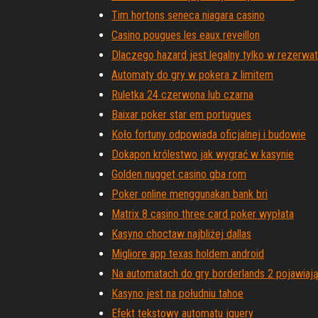
Tim hortons seneca niagara casino
Casino pougues les eaux reveillon
Dlaczego hazard jest legalny tylko w rezerwat
Automaty do gry w pokera z limitem
Ruletka 24 czerwona lub czarna
Baixar poker star em portugues
Koło fortuny odpowiada oficjalnej i budowie
Dokapon królestwo jak wygrać w kasynie
Golden nugget casino gba rom
Poker online menggunakan bank bri
Matrix 8 casino three card poker wypłata
Kasyno choctaw najbliżej dallas
Migliore app texas holdem android
Na automatach do gry borderlands 2 pojawiają 
Kasyno jest na południu tahoe
Efekt tekstowy automatu jquery