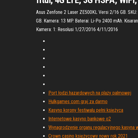
Asus Zenfone 2 Laser ZE500KL Versi 2/16 GB. SKU
GB. Kamera: 13 MP. Baterai: Li-Po 2400 mAh. Kisara
Kamera: 1: Resolusi 1/27/2016 4/11/2016
Port łodzi hazardowych na plaży palmowej
Hulkgames com graj za darmo
Kasyno korony festiwalu pełni księżyca
Internetowe kasyno bankowe o2
Wynagrodzenie organu regulacyjnego kasyna 
Crown casino księżycowy nowy rok 2021