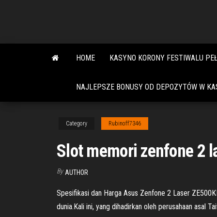
Skip
to
the
content
HOME
KASYNO KORONY FESTIWALU PEŁ
NAJLEPSZE BONUSY OD DEPOZYTÓW W KAS
Category
Rubinoff7346
Slot memori zenfone 2 l
By
AUTHOR
Spesifikasi dan Harga Asus Zenfone 2 Laser ZE500KL
dunia.Kali ini, yang dihadirkan oleh perusahaan asal