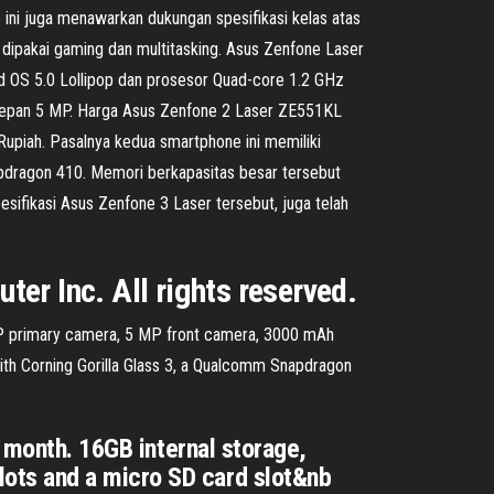
ni juga menawarkan dukungan spesifikasi kelas atas
k dipakai gaming dan multitasking. Asus Zenfone Laser
id OS 5.0 Lollipop dan prosesor Quad-core 1.2 GHz
 depan 5 MP. Harga Asus Zenfone 2 Laser ZE551KL
Rupiah. Pasalnya kedua smartphone ini memiliki
pdragon 410. Memori berkapasitas besar tersebut
esifikasi Asus Zenfone 3 Laser tersebut, juga telah
er Inc. All rights reserved.
MP primary camera, 5 MP front camera, 3000 mAh
with Corning Gorilla Glass 3, a Qualcomm Snapdragon
s month. 16GB internal storage,
ots and a micro SD card slot&nb