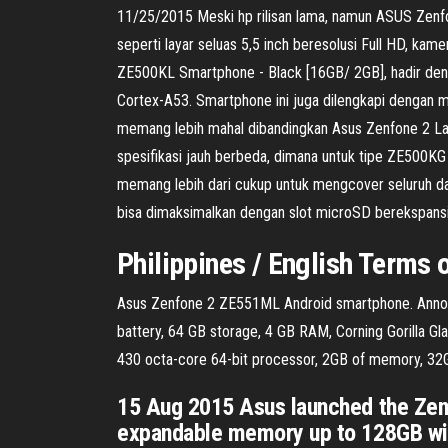
11/25/2015 Meski hp rilisan lama, namun ASUS Zenf
seperti layar seluas 5,5 inch beresolusi Full HD, ka
ZE500KL Smartphone - Black [16GB/ 2GB], hadir deng
Cortex-A53. Smartphone ini juga dilengkapi dengan
memang lebih mahal dibandingkan Asus Zenfone 2 Lase
spesifikasi jauh berbeda, dimana untuk tipe ZE500
memang lebih dari cukup untuk mengcover seluruh data
bisa dimaksimalkan dengan slot microSD berekspans
Philippines / English Terms
Asus Zenfone 2 ZE551ML Android smartphone. Announ
battery, 64 GB storage, 4 GB RAM, Corning Gorilla Gl
430 octa-core 64-bit processor, 2GB of memory, 32G
15 Aug 2015 Asus launched the Zenfon
expandable memory up to 128GB wit