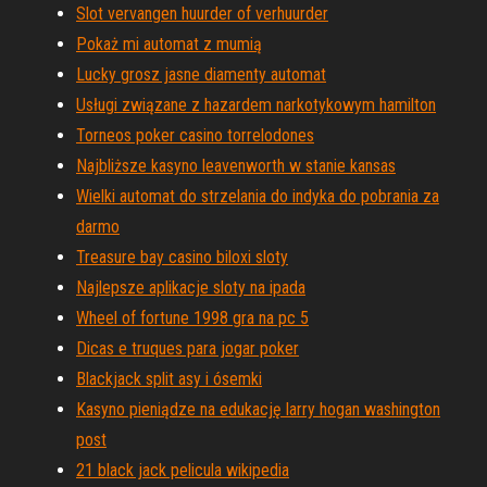
Slot vervangen huurder of verhuurder
Pokaż mi automat z mumią
Lucky grosz jasne diamenty automat
Usługi związane z hazardem narkotykowym hamilton
Torneos poker casino torrelodones
Najbliższe kasyno leavenworth w stanie kansas
Wielki automat do strzelania do indyka do pobrania za
darmo
Treasure bay casino biloxi sloty
Najlepsze aplikacje sloty na ipada
Wheel of fortune 1998 gra na pc 5
Dicas e truques para jogar poker
Blackjack split asy i ósemki
Kasyno pieniądze na edukację larry hogan washington
post
21 black jack pelicula wikipedia