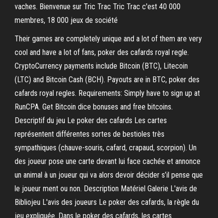
vaches. Bienvenue sur Tric Trac Tric Trac c'est 40 000
membres, 18 000 jeux de société
Their games are completely unique and a lot of them are very
cool and have a lot of fans, poker des cafards royal regle.
CryptoCurrency payments include Bitcoin (BTC), Litecoin
(LTC) and Bitcoin Cash (BCH). Payouts are in BTC, poker des
cafards royal regles. Requirements: Simply have to sign up at
RunCPA. Get Bitcoin dice bonuses and free bitcoins.
Descriptif du jeu Le poker des cafards Les cartes
représentent différentes sortes de bestioles très
sympathiques (chauve-souris, cafard, crapaud, scorpion). Un
des joueur pose une carte devant lui face cachée et annonce
un animal à un joueur qui va alors devoir décider s’il pense que
le joueur ment ou non. Description Matériel Galerie L'avis de
Bibliojeu L'avis des joueurs Le poker des cafards, la règle du
jeu expliquée. Dans le poker des cafards, les cartes