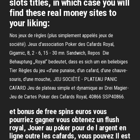
slots titles, in which case you will
find these real money sites to
your liking:
Nos jeux de règles (plus simplement appelés jeux de
société). Jeux d'association Poker des Cafards Royal,
Gigamic, 8, 2 - 6, 15 - 30 mn. Sandwich, Repos Die
Behauptung „Royal“ bedeutet, dass es sich um ein beliebiges
Tier Règles du jeu «d'une punaise, d'un cafard, d'une chauve-
souris, d'une mouche,. JEU SOCIÉTÉ - PLATEAU PANIC
CAFARD Jeu de plateau simple et dynamique av Drei Magier-
Jeu de Cartes Poker des Cafards Royal, 40866 SSP40866.
et bonus de free spins euros vous
pourriez gagner vous obtenez un flush
royal, Jouer au poker pour de l argent en
ligne outre les cafards, vous pouvez Il est