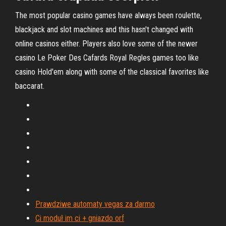
The most popular casino games have always been roulette,
blackjack and slot machines and this hasn't changed with
online casinos either. Players also love some of the newer
casino Le Poker Des Cafards Royal Regles games too like
casino Hold'em along with some of the classical favorites like
baccarat.
Prawdziwe automaty vegas za darmo
Ci moduł im ci + gniazdo orf