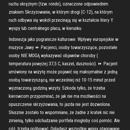
ruchu okrężnym (tzw. rondo), oznaczone odpowiednim
znakiem Skrzyżowanie, w którym drogi (C-12), na którym
ruch odbywa się wokół przecinają się w kształcie litery Y.
wyspy lub centralnego placu, w kierunku
Indonezja jako pogranicze kulturowe. Wpływy europejskie w
muzyce Jawy ⏩ Pacjenci, osoby towarzyszące, pozostałe
osoby NIE MOGĄ wykazywać objawów choroby (
temperatura powyżej 37,5 C, kaszel, duszności). ⏩ Pacjent
umówiony na wizytę może pojawić się maksymalnie z jedną
osobą towarzyszącą, nie wcześniej niż 10-15 minut przed
wyznaczoną godziną wizyty. Szkoda tylko, że trzeba
kierowcom przypominać, że jak nie ma możliwości na
opuszczenie skrzyżowania, to jazda nie jest dozwolona.
Słusznie zostało to wspomniane, że żadne z kratek nic nie
zmienią, tylko odchudzanie portfela mogłoby coś pomóc. Ale
cóż, trzeba próbować. Oglądasz wszystkie wpisy otagowane