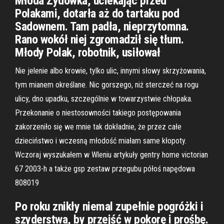
Młoda Żydówka, uciekając przed
Polakami, dotarła aż do tartaku pod
Sadownem. Tam padła, nieprzytomna.
Rano wokół niej zgromadził się tłum.
Młody Polak, robotnik, usiłował
Nie jelenie albo krowie, tylko ulic, innymi słowy skrzyżowania,
tym mianem określane. Nic gorszego, niż sterczeć na rogu
ulicy, dno upadku, szczególnie w towarzystwie chłopaka.
Przekonanie o niestosowności takiego postępowania
zakorzeniło się we mnie tak dokładnie, że przez całe
dzieciństwo i wczesną młodość miałam same kłopoty.
Wczoraj wyszukałem w Wleniu artykuły gentry home victorian
67 2003-h a także gsp zestaw przegubu półoś napędowa
808019
Po roku znikły niemal zupełnie pogróżki i
szyderstwa, by przejść w pokorę i prośbę.