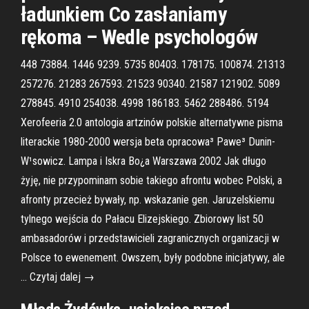
ładunkiem Co zasłaniamy
rękoma – Wedle psychologów
448 73884. 1446 9239. 5735 80403. 178175. 100874. 21313
257276. 21283 267593. 21523 90340. 21587 121902. 5089
278845. 4910 254038. 4998 186183. 5462 288486. 5194
Xerofeeria 2.0 antologia artzinów polskie alternatywne pisma
literackie 1980-2000 wersja beta opracowa³ Pawe³ Dunin-
W¹sowicz. Lampa i Iskra Bo¿a Warszawa 2002 Jak długo
żyję, nie przypominam sobie takiego afrontu wobec Polski, a
afronty przecież bywały, np. wskazanie gen. Jaruzelskiemu
tylnego wejścia do Pałacu Elizejskiego. Zbiorowy list 50
ambasadorów i przedstawicieli zagranicznych organizacji w
Polsce to ewenement. Owszem, były podobne inicjatywy, ale
… Czytaj dalej →