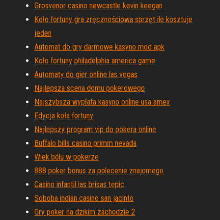
Grosvenor casino newcastle kevin keegan
Koło fortuny gra zręcznościowa sprzęt ile kosztuje
jeden
Automat do gry darmowe kasyno mod apk
Koło fortuny philadelphia america game
Automaty do gier online las vegas
Najlepsza scena domu pokerowego
Najszybsza wypłata kasyno online usa amex
Edycja koła fortuny
Najlepszy program vip do pokera online
Buffalo bills casino primm nevada
Wiek bólu w pokerze
888 poker bonus za polecenie znajomego
Casino infantil las brisas tepic
Soboba indian casino san jacinto
Gry poker na dzikim zachodzie 2