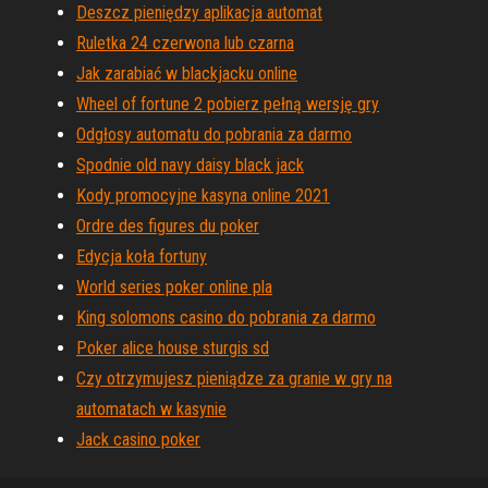
Deszcz pieniędzy aplikacja automat
Ruletka 24 czerwona lub czarna
Jak zarabiać w blackjacku online
Wheel of fortune 2 pobierz pełną wersję gry
Odgłosy automatu do pobrania za darmo
Spodnie old navy daisy black jack
Kody promocyjne kasyna online 2021
Ordre des figures du poker
Edycja koła fortuny
World series poker online pla
King solomons casino do pobrania za darmo
Poker alice house sturgis sd
Czy otrzymujesz pieniądze za granie w gry na
automatach w kasynie
Jack casino poker