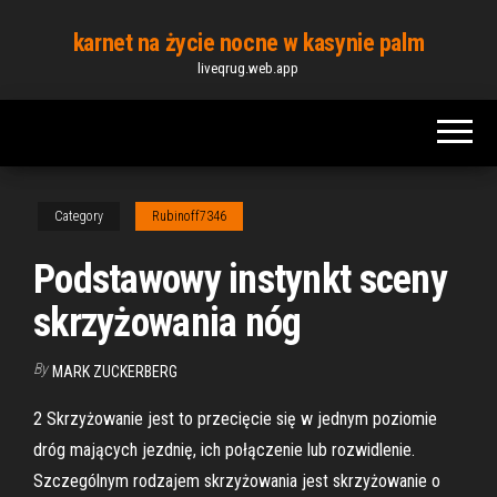
Skip
karnet na życie nocne w kasynie palm
to
liveqrug.web.app
the
content
Category
Rubinoff7346
Podstawowy instynkt sceny
skrzyżowania nóg
By
MARK ZUCKERBERG
2 Skrzyżowanie jest to przecięcie się w jednym poziomie
dróg mających jezdnię, ich połączenie lub rozwidlenie.
Szczególnym rodzajem skrzyżowania jest skrzyżowanie o