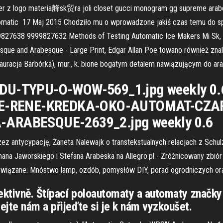
er z logo materia艂sk贸ra joli closet gucci monogram gg supreme ara
matic 17 Maj 2015 Chodziło mu o wprowadzone jakiś czas temu do sp
999827638 9999827632 Methods of Testing Automatic Ice Makers Mi Sk,
sque and Arabesque - Large Print, Edgar Allan Poe towano również znal
uracja Barbórka), mur., k. bione bogatym detalem nawiązującym do arab
-TYPU-O-WOW-569_1.jpg weekly 0.6 
ERRE-RENE-KREDKA-OKO-AUTOMAT-CZAR
RABESQUE-2639_2.jpg weekly 0.6
antycypację, Żaneta Nalewajk o transtekstualnych relacjach z Schulze
na Jaworskiego i Stefana Arabeska na Allegro.pl - Zróżnicowany zbiór o
ą związane. Mnóstwo lamp, ozdób, pomysłów DIY, porad ogrodniczych o
fektivně. Štípací poloautomaty a automaty značk
jte nám a přijeďte si je k nám vyzkoušet.