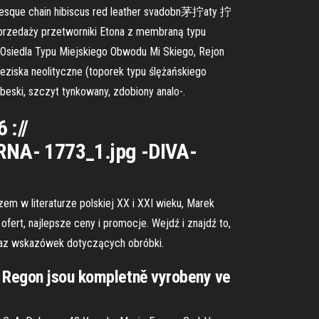
besque chain hibiscus red leather svadobn茅拧aty 拧
rzedaży przetworniki Etona z membraną typu
 Osiedla Typu Miejskiego Obwodu Mi Skiego, Rejon
eziska neolityczne (toporek typu ślężańskiego
eski, szczyt tynkowany, zdobiony analo-.
://
NA- 1773_1.jpg -DIVA-
m w literaturze polskiej XX i XXI wieku, Marek
fert, najlepsze ceny i promocje. Wejdź i znajdź to,
raz wskazówek dotyczących obróbki.
y Regon jsou kompletně vyrobeny ve