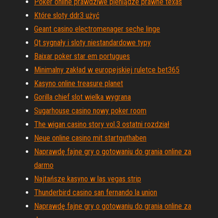
Poker online prawdziwe pieniądze prawne texas
Które sloty ddr3 użyć
Geant casino electromenager seche linge
Qt sygnały i sloty niestandardowe typy
Baixar poker star em portugues
Minimalny zakład w europejskiej ruletce bet365
Kasyno online treasure planet
Gorilla chief slot wielka wygrana
Sugarhouse casino nowy poker room
The wigan casino story vol.3 ostatni rozdział
Neue online casino mit startguthaben
Naprawdę fajne gry o gotowaniu do grania online za
darmo
Najtańsze kasyno w las vegas strip
Thunderbird casino san fernando la union
Naprawdę fajne gry o gotowaniu do grania online za