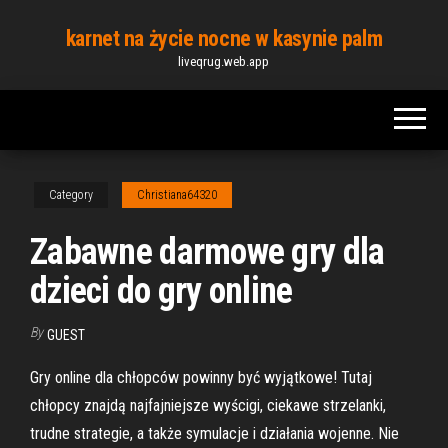
Skip
karnet na życie nocne w kasynie palm
to
liveqrug.web.app
the
content
Category
Christiana64320
Zabawne darmowe gry dla
dzieci do gry online
By
GUEST
Gry online dla chłopców powinny być wyjątkowe! Tutaj
chłopcy znajdą najfajniejsze wyścigi, ciekawe strzelanki,
trudne strategie, a także symulacje i działania wojenne. Nie