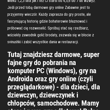
wieku 1,2,3 lata jak i też Ci starsi od 4,5,6 do 7 lat wzwyż.
Jeśli przed tobą darmowe gry online Zabawne jest to
przyjemny wieczór. Każdy zaprasza do gry proste, ale
fascynującą historię gdzie bohaterowie błaznować i
próbować cię rozweselić. Spróbuj stać się rzeźbiarz,
wściekły zawodnik golić brodaty, zezwala się w błocie z
svinushki i zabić wszystkie dania w restauracji.
Tutaj znajdziesz darmowe, super
fajne gry do pobrania na
komputer PC (Windows), gry na
Androida oraz gry online (czyli
przeglądarkowe) - dla dzieci, dla
dziewczyn, dziewczynek i
chłopców, samochodowe. Mamy