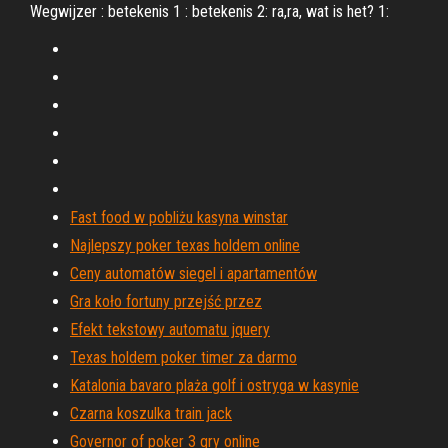
Wegwijzer : betekenis 1 : betekenis 2: ra,ra, wat is het? 1:
Fast food w pobliżu kasyna winstar
Najlepszy poker texas holdem online
Ceny automatów siegel i apartamentów
Gra koło fortuny przejść przez
Efekt tekstowy automatu jquery
Texas holdem poker timer za darmo
Katalonia bavaro plaża golf i ostryga w kasynie
Czarna koszulka train jack
Governor of poker 3 gry online