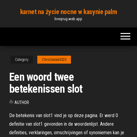
Skip
karnet na życie nocne w kasynie palm
to
liveqrug.web.app
the
content
Category
Christiana64320
Een woord twee
betekenissen slot
By
AUTHOR
De betekenis van slot1 vind je op deze pagina. Er werd 0
definitie van slot1 gevonden in de woordenlijst. Andere
definities, verklaringen, omschrijvingen of synoniemen kan je