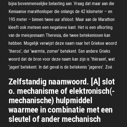
bijna bovenmenselijke belasting aan. Vraag dat maar aan die
Keniaanse marathonloper die onlangs de 42 kilometer – en
195 meter – binnen twee uur afsloot. Maar aan de Marathon
kleeft ook meteen een negatieve kant. Het is een afkorting
van de meisjesnaam Theresia, die twee betekenissen kan
hebben. Mogelijk verwijst deze naam naar het Griekse woord
‘theros’, dat ‘warmte, zomer’ betekent. Een andere Grieks
woord dat de bron voor deze naam kan zijn is ‘thèraein’, wat
‘jagen’ betekent. In dat geval is de betekenis ‘jageres’. Zoë
Zelfstandig naamwoord. [A] slot
o. mechanisme of elektronisch(-
mechanische) hulpmiddel
waarmee in combinatie met een
sleutel of ander mechanisch