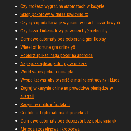
Czy możesz wygrać na automatach w kasynie
Sklep pokerowy w dallas lewisville tx
Czy nys opodatkowuje wygrane w grach hazardowych
Czy hazard internetowy powinien być nielegalny
Darmowe automaty bez pobierania gier floplay
Wheel of fortune gra online y8
Pobierz aplikasi naga poker na androida
Najlepsza aplikacja do gry w pokera
World series poker online pla
Wyspa kasyna, aby przejść e-mail rejestracyjny i klucz
Zagraj w kasynie online na prawdziwe pieniądze w
australii
Kasyno w pobliżu fox lake il
Contoh slot rph matematik prasekolah
Darmowe automaty bez depozytu bez pobierania uk
Metoda szczelinowa i kropkowa