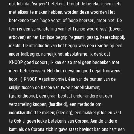
ook lobi dat ‘wrijven’ betekent. Omdat de betekenissen niets
met elkaar te maken hebben, worden deze woorden Het
betekende toen ‘hoge vorst’ of ‘hoge heerser’, meer niet. De
term is een samenstelling van het Franse woord ‘sus’ (boven,
erboven) en het Latijnse begrip ‘regnum’: gezag, heerschappij,
macht. De introductie van het begrip was een reactie op een
ander taalbegrip, namelijk het absolutisme. Ik denk dat
KNOOP goed scoort ; ik kan er zo snel geen bedenken met
meer betekenissen. Heb hem gewoon goed gejat trouwens
hoor ;-) KNOOP = (astronomie), één van de punten van de
snijlijn tussen de banen van twee hemellichamen;
(grafentheorie), een graaf bestaat onder andere uit een
verzameling knopen; (hardheid), een methode om
indrukhardheid te meten; (kleding), een makkelijk los en vast
te Ook al geen leuke betekenis van Corona. Aan de andere
kant, als de Corona zich in gave staat bevindt kan ons hart een